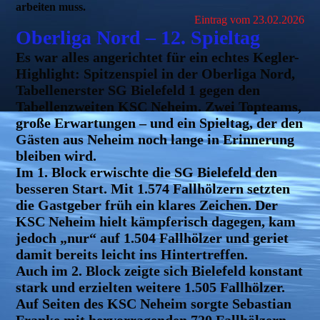
arbeiten muss.
Eintrag vom 23.02.2026
Oberliga Nord – 12. Spieltag
Es war alles angerichtet für ein echtes Kegler-
Highlight: Spitzenspiel in der Oberliga Nord,
Tabellenerster SG Bielefeld 1 gegen den
Tabellenzweiten KSC Neheim. Zwei Topteams,
große Erwartungen – und ein Spieltag, der den
Gästen aus Neheim noch lange in Erinnerung
bleiben wird.
Im 1. Block erwischte die SG Bielefeld den
besseren Start. Mit 1.574 Fallhölzern setzten
die Gastgeber früh ein klares Zeichen. Der
KSC Neheim hielt kämpferisch dagegen, kam
jedoch „nur“ auf 1.504 Fallhölzer und geriet
damit bereits leicht ins Hintertreffen.
Auch im 2. Block zeigte sich Bielefeld konstant
stark und erzielten weitere 1.505 Fallhölzer.
Auf Seiten des KSC Neheim sorgte Sebastian