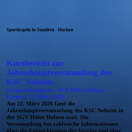
Sportkegeln in Sundern - Hachen
Kurzbericht zur
Jahreshauptversammlung des
KSC Neheim
Veranstaltungsort:
SGV Hütte Holzen
Datum:
22. März 2026
Am 22. März 2026 fand die
Jahreshauptversammlung des KSC Neheim in
der SGV Hütte Holzen statt. Die
Versammlung bot zahlreiche Informationen
über die Entwicklungen des Vereins und über