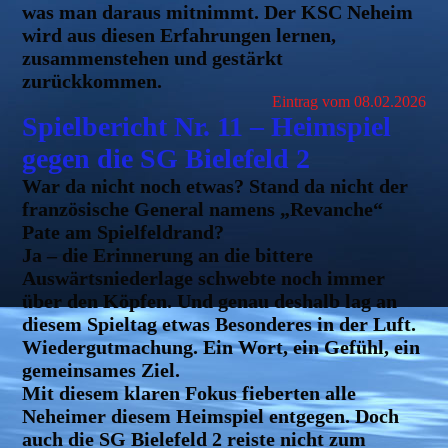
was man daraus mitnimmt. Der KSC Neheim
wird aus diesen Erfahrungen lernen,
zusammenstehen und gestärkt
zurückkommen.
Eintrag vom 08.02.2026
Spielbericht Nr. 11 – Heimspiel
gegen die SG Bielefeld 2
War da nicht noch etwas? Stand da nicht der
französische General namens „Revanche“
Pate am Spielfeldrand?
Ja – die Erinnerung an die bittere
Auswärtsniederlage schwebte noch immer
über den Köpfen. Und genau deshalb lag an
diesem Spieltag etwas Besonderes in der Luft.
Wiedergutmachung. Ein Wort, ein Gefühl, ein
gemeinsames Ziel.
Mit diesem klaren Fokus fieberten alle
Neheimer diesem Heimspiel entgegen. Doch
auch die SG Bielefeld 2 reiste nicht zum