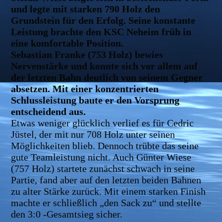
und legte mit starken 790 Holz den
Grundstein für den Erfolg. Seine konstante
Leistung brachte den KSC Neheim früh in
eine komfortable Position.
Sebastian Franke (753 Holz) bewies
Nervenstärke und konnte sich vor allem auf
der letzten Bahn deutlich von seinem Gegner
absetzen. Mit einer konzentrierten
Schlussleistung baute er den Vorsprung
entscheidend aus.
Etwas weniger glücklich verlief es für Cedric
Jüstel, der mit nur 708 Holz unter seinen
Möglichkeiten blieb. Dennoch trübte das seine
gute Teamleistung nicht. Auch Günter Wiese
(757 Holz) startete zunächst schwach in seine
Partie, fand aber auf den letzten beiden Bahnen
zu alter Stärke zurück. Mit einem starken Finish
machte er schließlich „den Sack zu“ und stellte
den 3:0 -Gesamtsieg sicher.