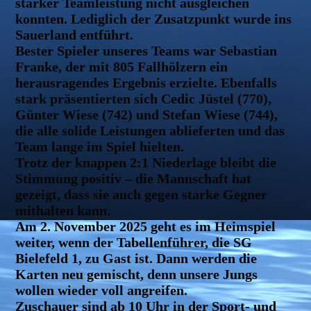
starker Teamleistung nicht ausgleichen
konnten. Lediglich der Zusatzpunkt wurde ins
Sauerland entführt.
Bester Spieler unseres Teams war Sebastian
Franke, der mit 805 Fallhölzern ein
herausragendes Ergebnis erzielte. Ebenfalls
stark präsentierten sich Cedic Jüstel (770),
Günter Wiese (742) und Stefan Wiese (744),
die alle solide Leistungen ablieferten und das
Team lange im Spiel hielten.
Trotz der knappen 2:1 Niederlage bleibt die
Stimmung positiv – die Mannschaft hat
gezeigt, dass sie auch gegen starke Gegner
mithalten kann.
Am 2. November 2025 geht es im Heimspiel
weiter, wenn der Tabellenführer, die SG
Bielefeld 1, zu Gast ist. Dann werden die
Karten neu gemischt, denn unsere Jungs
wollen wieder voll angreifen.
Zuschauer sind ab 10 Uhr in der Sport- und