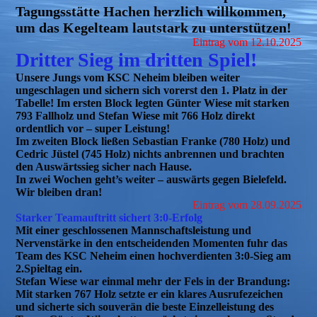
Tagungsstätte Hachen herzlich willkommen,
um das Kegelteam lautstark zu unterstützen!
Eintrag vom 12.10.2025
Dritter Sieg im dritten Spiel!
Unsere Jungs vom KSC Neheim bleiben weiter
ungeschlagen und sichern sich vorerst den 1. Platz in der
Tabelle! Im ersten Block legten Günter Wiese mit starken
793 Fallholz und Stefan Wiese mit 766 Holz direkt
ordentlich vor – super Leistung!
Im zweiten Block ließen Sebastian Franke (780 Holz) und
Cedric Jüstel (745 Holz) nichts anbrennen und brachten
den Auswärtssieg sicher nach Hause.
In zwei Wochen geht’s weiter – auswärts gegen Bielefeld.
Wir bleiben dran!
Eintrag vom 28.09.2025
Starker Teamauftritt sichert 3:0-Erfolg
Mit einer geschlossenen Mannschaftsleistung und
Nervenstärke in den entscheidenden Momenten fuhr das
Team des KSC Neheim einen hochverdienten 3:0-Sieg am
2.Spieltag ein.
Stefan Wiese war einmal mehr der Fels in der Brandung:
Mit starken 767 Holz setzte er ein klares Ausrufezeichen
und sicherte sich souverän die beste Einzelleistung des