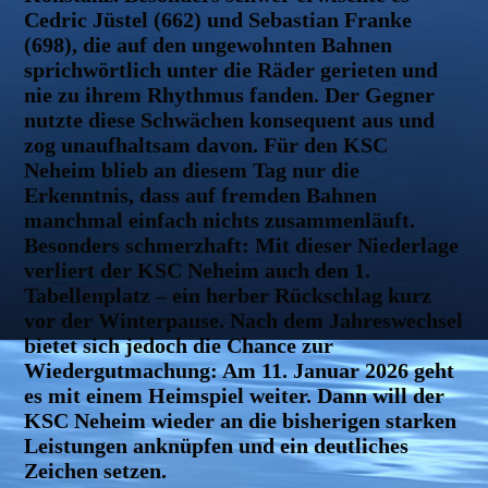
Cedric Jüstel (662) und Sebastian Franke
(698), die auf den ungewohnten Bahnen
sprichwörtlich unter die Räder gerieten und
nie zu ihrem Rhythmus fanden. Der Gegner
nutzte diese Schwächen konsequent aus und
zog unaufhaltsam davon. Für den KSC
Neheim blieb an diesem Tag nur die
Erkenntnis, dass auf fremden Bahnen
manchmal einfach nichts zusammenläuft.
Besonders schmerzhaft: Mit dieser Niederlage
verliert der KSC Neheim auch den 1.
Tabellenplatz – ein herber Rückschlag kurz
vor der Winterpause. Nach dem Jahreswechsel
bietet sich jedoch die Chance zur
Wiedergutmachung: Am 11. Januar 2026 geht
es mit einem Heimspiel weiter. Dann will der
KSC Neheim wieder an die bisherigen starken
Leistungen anknüpfen und ein deutliches
Zeichen setzen.