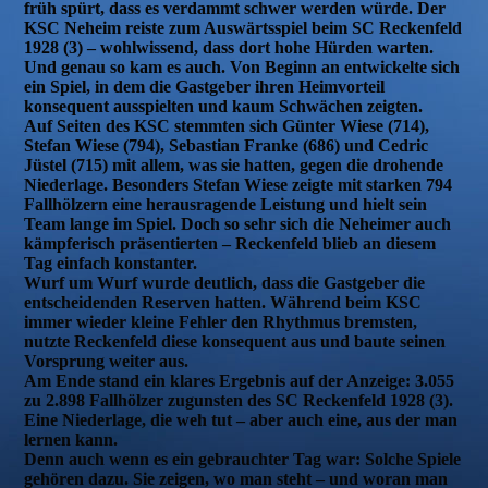
früh spürt, dass es verdammt schwer werden würde. Der
KSC Neheim reiste zum Auswärtsspiel beim SC Reckenfeld
1928 (3) – wohlwissend, dass dort hohe Hürden warten.
Und genau so kam es auch. Von Beginn an entwickelte sich
ein Spiel, in dem die Gastgeber ihren Heimvorteil
konsequent ausspielten und kaum Schwächen zeigten.
Auf Seiten des KSC stemmten sich Günter Wiese (714),
Stefan Wiese (794), Sebastian Franke (686) und Cedric
Jüstel (715) mit allem, was sie hatten, gegen die drohende
Niederlage. Besonders Stefan Wiese zeigte mit starken 794
Fallhölzern eine herausragende Leistung und hielt sein
Team lange im Spiel. Doch so sehr sich die Neheimer auch
kämpferisch präsentierten – Reckenfeld blieb an diesem
Tag einfach konstanter.
Wurf um Wurf wurde deutlich, dass die Gastgeber die
entscheidenden Reserven hatten. Während beim KSC
immer wieder kleine Fehler den Rhythmus bremsten,
nutzte Reckenfeld diese konsequent aus und baute seinen
Vorsprung weiter aus.
Am Ende stand ein klares Ergebnis auf der Anzeige: 3.055
zu 2.898 Fallhölzer zugunsten des SC Reckenfeld 1928 (3).
Eine Niederlage, die weh tut – aber auch eine, aus der man
lernen kann.
Denn auch wenn es ein gebrauchter Tag war: Solche Spiele
gehören dazu. Sie zeigen, wo man steht – und woran man