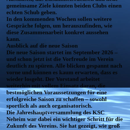
gemeinsame Ziele könnten beiden Clubs einen
echten Schub geben.
In den kommenden Wochen sollen weitere
Gespräche folgen, um herauszufinden, wie
diese Zusammenarbeit konkret aussehen
kann.
Ausblick auf die neue Saison
Die neue Saison startet im September 2026 –
und schon jetzt ist die Vorfreude im Verein
deutlich zu spüren. Alle blicken gespannt nach
vorne und können es kaum erwarten, dass es
wieder losgeht. Der Vorstand arbeitet
weiterhin mit vollem Einsatz daran, die
bestmöglichen Voraussetzungen für eine
erfolgreiche Saison zu schaffen – sowohl
sportlich als auch organisatorisch.
Die Jahreshauptversammlung des KSC
Neheim war dabei ein wichtiger Schritt für die
Zukunft des Vereins. Sie hat gezeigt, wie groß