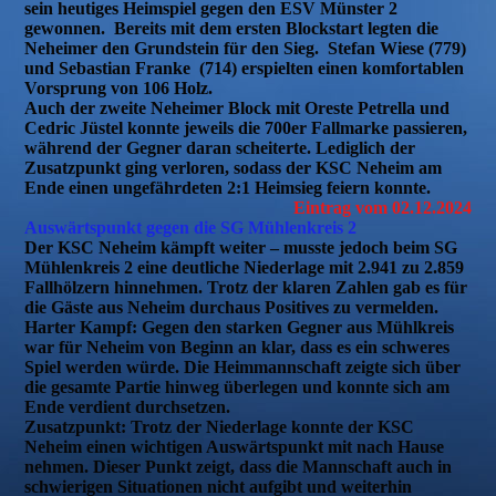
sein heutiges Heimspiel gegen den ESV Münster 2
gewonnen. Bereits mit dem ersten Blockstart legten die
Neheimer den Grundstein für den Sieg. Stefan Wiese (779)
und Sebastian Franke (714) erspielten einen komfortablen
Vorsprung von 106 Holz.
Auch der zweite Neheimer Block mit Oreste Petrella und
Cedric Jüstel konnte jeweils die 700er Fallmarke passieren,
während der Gegner daran scheiterte. Lediglich der
Zusatzpunkt ging verloren, sodass der KSC Neheim am
Ende einen ungefährdeten 2:1 Heimsieg feiern konnte.
Eintrag vom 02.12.2024
Auswärtspunkt gegen die SG Mühlenkreis 2
Der KSC Neheim kämpft weiter – musste jedoch beim SG
Mühlenkreis 2 eine deutliche Niederlage mit 2.941 zu 2.859
Fallhölzern hinnehmen. Trotz der klaren Zahlen gab es für
die Gäste aus Neheim durchaus Positives zu vermelden.
Harter Kampf:
Gegen den starken Gegner aus Mühlkreis
war für Neheim von Beginn an klar, dass es ein schweres
Spiel werden würde. Die Heimmannschaft zeigte sich über
die gesamte Partie hinweg überlegen und konnte sich am
Ende verdient durchsetzen.
Zusatzpunkt:
Trotz der Niederlage konnte der KSC
Neheim einen wichtigen Auswärtspunkt mit nach Hause
nehmen. Dieser Punkt zeigt, dass die Mannschaft auch in
schwierigen Situationen nicht aufgibt und weiterhin