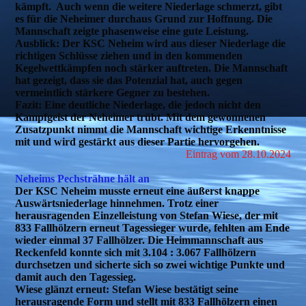
kämpft. Auch wenn die weitere Niederlage schmerzt, gibt
es für die Neheimer durchaus Grund zur Hoffnung. Die
Mannschaft zeigte phasenweise eine gute Leistung.
Ausblick:
Der KSC Neheim wird aus dieser Niederlage die
richtigen Schlüsse ziehen und in den kommenden
Kegelwettkämpfen noch stärker auftreten. Die Mannschaft
hat gezeigt, dass sie das Potenzial hat, auch gegen
vermeintlich stärkere Gegner zu bestehen.
Fazit:
Eine deutliche Niederlage, die jedoch nicht den
Kampfgeist der Neheimer trübt. Mit dem gewonnenen
Zusatzpunkt nimmt die Mannschaft wichtige Erkenntnisse
mit und wird gestärkt aus dieser Partie hervorgehen.
Eintrag vom 28.10.2024
Neheims Pechsträhne hält an
Der KSC Neheim musste erneut eine äußerst knappe
Auswärtsniederlage hinnehmen. Trotz einer
herausragenden Einzelleistung von Stefan Wiese, der mit
833 Fallhölzern erneut Tagessieger wurde, fehlten am Ende
wieder einmal 37 Fallhölzer. Die Heimmannschaft aus
Reckenfeld konnte sich mit 3.104 : 3.067 Fallhölzern
durchsetzen und sicherte sich so zwei wichtige Punkte und
damit auch den Tagessieg.
Wiese glänzt erneut:
Stefan Wiese bestätigt seine
herausragende Form und stellt mit 833 Fallhölzern einen