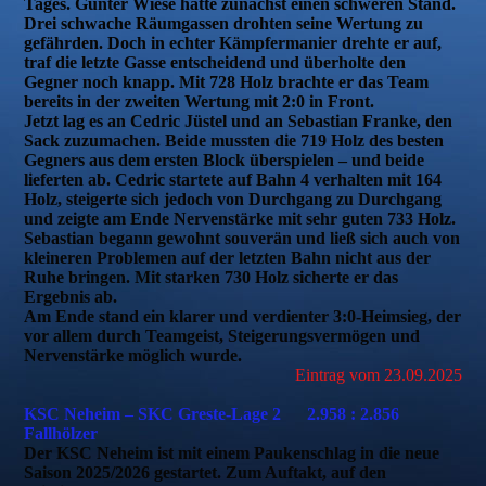
Tages. Günter Wiese hatte zunächst einen schweren Stand.
Drei schwache Räumgassen drohten seine Wertung zu
gefährden. Doch in echter Kämpfermanier drehte er auf,
traf die letzte Gasse entscheidend und überholte den
Gegner noch knapp. Mit 728 Holz brachte er das Team
bereits in der zweiten Wertung mit 2:0 in Front.
Jetzt lag es an Cedric Jüstel und an Sebastian Franke, den
Sack zuzumachen. Beide mussten die 719 Holz des besten
Gegners aus dem ersten Block überspielen – und beide
lieferten ab. Cedric startete auf Bahn 4 verhalten mit 164
Holz, steigerte sich jedoch von Durchgang zu Durchgang
und zeigte am Ende Nervenstärke mit sehr guten 733 Holz.
Sebastian begann gewohnt souverän und ließ sich auch von
kleineren Problemen auf der letzten Bahn nicht aus der
Ruhe bringen. Mit starken 730 Holz sicherte er das
Ergebnis ab.
Am Ende stand ein klarer und verdienter 3:0-Heimsieg, der
vor allem durch Teamgeist, Steigerungsvermögen und
Nervenstärke möglich wurde.
Eintrag vom 23.09.2025
KSC Neheim – SKC Greste-Lage 2 2.958 : 2.856
Fallhölzer
Der KSC Neheim ist mit einem Paukenschlag in die neue
Saison 2025/2026 gestartet. Zum Auftakt, auf den