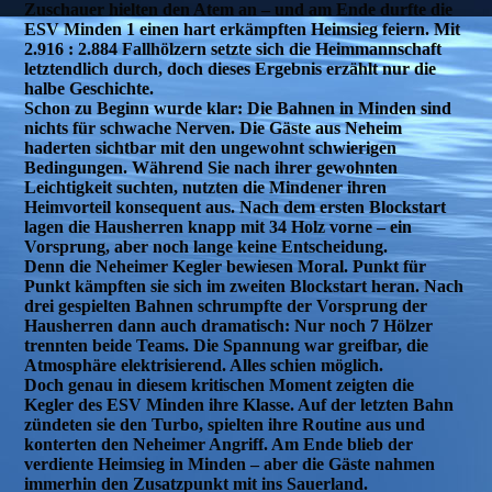
Zuschauer hielten den Atem an – und am Ende durfte die
ESV Minden 1 einen hart erkämpften Heimsieg feiern. Mit
2.916 : 2.884 Fallhölzern setzte sich die Heimmannschaft
letztendlich durch, doch dieses Ergebnis erzählt nur die
halbe Geschichte.
Schon zu Beginn wurde klar: Die Bahnen in Minden sind
nichts für schwache Nerven. Die Gäste aus Neheim
haderten sichtbar mit den ungewohnt schwierigen
Bedingungen. Während Sie nach ihrer gewohnten
Leichtigkeit suchten, nutzten die Mindener ihren
Heimvorteil konsequent aus. Nach dem ersten Blockstart
lagen die Hausherren knapp mit 34 Holz vorne – ein
Vorsprung, aber noch lange keine Entscheidung.
Denn die Neheimer Kegler bewiesen Moral. Punkt für
Punkt kämpften sie sich im zweiten Blockstart heran. Nach
drei gespielten Bahnen schrumpfte der Vorsprung der
Hausherren dann auch dramatisch: Nur noch 7 Hölzer
trennten beide Teams. Die Spannung war greifbar, die
Atmosphäre elektrisierend. Alles schien möglich.
Doch genau in diesem kritischen Moment zeigten die
Kegler des ESV Minden ihre Klasse. Auf der letzten Bahn
zündeten sie den Turbo, spielten ihre Routine aus und
konterten den Neheimer Angriff. Am Ende blieb der
verdiente Heimsieg in Minden – aber die Gäste nahmen
immerhin den Zusatzpunkt mit ins Sauerland.