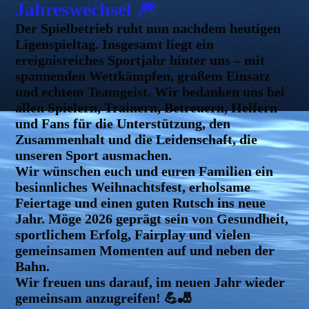
Jahreswechsel 🎆
Der Spielbetrieb ruht nun nachdem heutigen
Ligenspieltag. Insgesamt liegt ein
ereignisreiches Sportjahr hinter uns – mit
spannenden Wettkämpfen, großem Einsatz
und echtem Teamgeist. Wir bedanken uns bei
allen Spielern, Trainern, Betreuern, Helfern
und Fans für die Unterstützung, den
Zusammenhalt und die Leidenschaft, die
unseren Sport ausmachen.
Wir wünschen euch und euren Familien ein
besinnliches Weihnachtsfest, erholsame
Feiertage und einen guten Rutsch ins neue
Jahr. Möge 2026 geprägt sein von Gesundheit,
sportlichem Erfolg, Fairplay und vielen
gemeinsamen Momenten auf und neben der
Bahn.
Wir freuen uns darauf, im neuen Jahr wieder
gemeinsam anzugreifen! 💪🎳