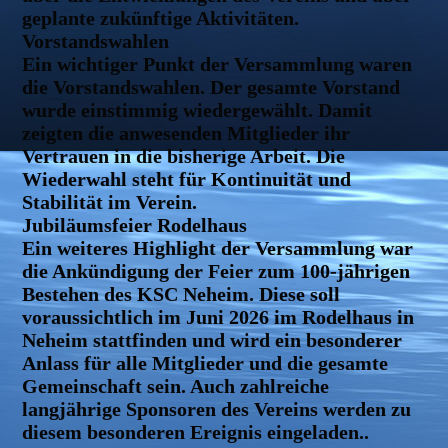
geplante zukünftige Aktivitäten.
Vorstandswahlen
Ein wichtiger Punkt der Versammlung waren
die Vorstandswahlen. Der gesamte Vorstand
wurde einstimmig wiedergewählt. Damit
zeigten die anwesenden Mitglieder ihr
Vertrauen in die bisherige Arbeit. Die
Wiederwahl steht für Kontinuität und
Stabilität im Verein.
Jubiläumsfeier Rodelhaus
Ein weiteres Highlight der Versammlung war
die Ankündigung der Feier zum 100-jährigen
Bestehen des KSC Neheim. Diese soll
voraussichtlich im Juni 2026 im Rodelhaus in
Neheim stattfinden und wird ein besonderer
Anlass für alle Mitglieder und die gesamte
Gemeinschaft sein. Auch zahlreiche
langjährige Sponsoren des Vereins werden zu
diesem besonderen Ereignis eingeladen..