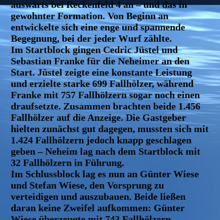
auswärts bei Reckenfeld 4 an – und das in
gewohnter Formation. Von Beginn an
entwickelte sich eine enge und spannende
Begegnung, bei der jeder Wurf zählte.
Im Startblock gingen Cedric Jüstel und
Sebastian Franke für die Neheimer an den
Start. Jüstel zeigte eine konstante Leistung
und erzielte starke 699 Fallhölzer, während
Franke mit 757 Fallhölzern sogar noch einen
draufsetzte. Zusammen brachten beide 1.456
Fallhölzer auf die Anzeige. Die Gastgeber
hielten zunächst gut dagegen, mussten sich mit
1.424 Fallhölzern jedoch knapp geschlagen
geben – Neheim lag nach dem Startblock mit
32 Fallhölzern in Führung.
Im Schlussblock lag es nun an Günter Wiese
und Stefan Wiese, den Vorsprung zu
verteidigen und auszubauen. Beide ließen
daran keine Zweifel aufkommen: Günter
Wiese überzeugte mit 743 Fallhölzern,