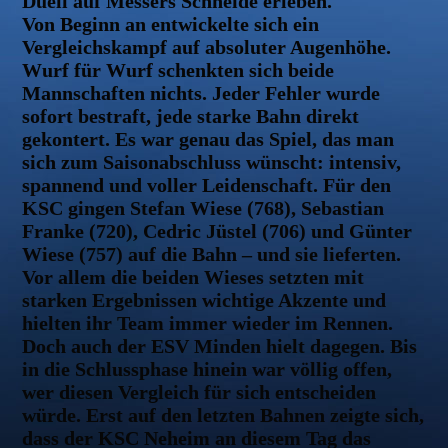
Duell auf Messers Schneide erleben.
Von Beginn an entwickelte sich ein
Vergleichskampf auf absoluter Augenhöhe.
Wurf für Wurf schenkten sich beide
Mannschaften nichts. Jeder Fehler wurde
sofort bestraft, jede starke Bahn direkt
gekontert. Es war genau das Spiel, das man
sich zum Saisonabschluss wünscht: intensiv,
spannend und voller Leidenschaft. Für den
KSC gingen Stefan Wiese (768), Sebastian
Franke (720), Cedric Jüstel (706) und Günter
Wiese (757) auf die Bahn – und sie lieferten.
Vor allem die beiden Wieses setzten mit
starken Ergebnissen wichtige Akzente und
hielten ihr Team immer wieder im Rennen.
Doch auch der ESV Minden hielt dagegen. Bis
in die Schlussphase hinein war völlig offen,
wer diesen Vergleich für sich entscheiden
würde. Erst auf den letzten Bahnen zeigte sich,
dass der KSC Neheim an diesem Tag das