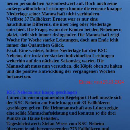
neuen persönlichen Saisonbestwert auf. Doch auch seine
außergewöhnlichen Leistungen konnte die erneute knappe
Niederlage seiner Mannschaft nicht verhindern.
Verflixte 37 Fallhölzer:
Erneut war es nur eine
hauchdünne Differenz, die über Sieg oder Niederlage
entschied. Die Frage, wann der Knoten bei den Neheimern
platzt, stellt sich immer drängender. Die Mannschaft zeigt
Woche für Woche starke Leistungen, doch am Ende fehlt
immer das Quäntchen Glück.
Fazit:
Eine weitere, bittere Niederlage für den KSC
Neheim, der trotz der starken individuellen Leistungen
weiterhin auf den nächsten Saisonsieg wartet. Die
Mannschaft muss nun versuchen, die Köpfe oben zu halten
und die positive Entwicklung der vergangenen Wochen
fortzusetzen.
Eintrag vom 28.10.2024
KSC Neheim nur knapp geschlagen
Lünen:
In einem spannenden Kegelsport-Duell musste sich
der KSC Neheim am Ende knapp mit 33 Fallhölzern
geschlagen geben. Die Heimmannschaft aus Lünen zeigte
eine solide Mannschaftsleistung und konnten so die drei
Punkte zu Hause behalten.
Tageshöchstwert: Stefan Wiese vom KSC Neheim
überzeugte mit hervorragenden 775 Fallhölzern und