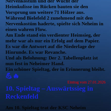
Nervenkostüm und der Wucht der
Heimkulisse im Rücken bauten sie den
Vorsprung um weitere 71 Hölzer aus.
Während Bielefeld 2 zunehmend mit den
Nervenkostüm haderte, spielte sich Neheim in
einen wahren Flow.
Am Ende stand ein verdienter Heimsieg, der
mehr war als nur ein Erfolg auf dem Papier.
Es war die Antwort auf die Niederlage der
Hinrunde. Es war Revanche.
Und als Belohnung: Der 2. Tabellenplatz ist
nun fest in Neheimer Hand.
Ein schöner Spieltag, der in Erinnerung bleibt.
💪🔥
Eintrag vom 27.01.2026
10. Spieltag – Auswärtssieg in
Reckenfeld
Am 10. Spieltag trat der KSC Neheim