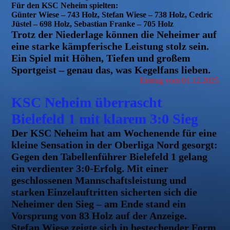
Für den KSC Neheim spielten:
Günter Wiese – 743 Holz, Stefan Wiese – 738 Holz, Cedric
Jüstel – 698 Holz, Sebastian Franke – 705 Holz
Trotz der Niederlage können die Neheimer auf
eine starke kämpferische Leistung stolz sein.
Ein Spiel mit Höhen, Tiefen und großem
Sportgeist – genau das, was Kegelfans lieben.
Eintrag vom 01.12.2025
KSC Neheim überrascht
Bielefeld 1 mit klarem 3:0 Sieg
Der KSC Neheim hat am Wochenende für eine
kleine Sensation in der Oberliga Nord gesorgt:
Gegen den Tabellenführer Bielefeld 1 gelang
ein verdienter 3:0-Erfolg. Mit einer
geschlossenen Mannschaftsleistung und
starken Einzelauftritten sicherten sich die
Neheimer den Sieg – am Ende stand ein
Vorsprung von 83 Holz auf der Anzeige.
Stefan Wiese zeigte sich in bestechender Form