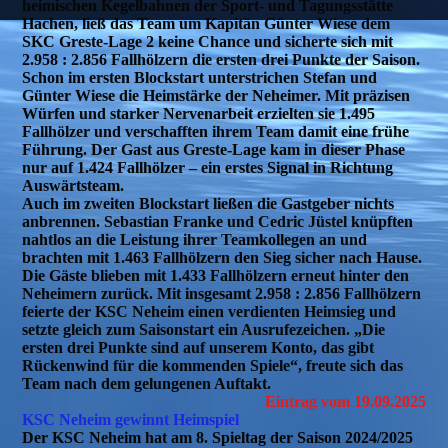
heimischen Kegelbahnen der Sport- und Tagungsstätte
Hachen, ließ das Team um Kapitän Günter Wiese dem
SKC Greste-Lage 2 keine Chance und sicherte sich mit
2.958 : 2.856 Fallhölzern die ersten drei Punkte der Saison.
Schon im ersten Blockstart unterstrichen Stefan und
Günter Wiese die Heimstärke der Neheimer. Mit präzisen
Würfen und starker Nervenarbeit erzielten sie 1.495
Fallhölzer und verschafften ihrem Team damit eine frühe
Führung. Der Gast aus Greste-Lage kam in dieser Phase
nur auf 1.424 Fallhölzer – ein erstes Signal in Richtung
Auswärtsteam.
Auch im zweiten Blockstart ließen die Gastgeber nichts
anbrennen. Sebastian Franke und Cedric Jüstel knüpften
nahtlos an die Leistung ihrer Teamkollegen an und
brachten mit 1.463 Fallhölzern den Sieg sicher nach Hause.
Die Gäste blieben mit 1.433 Fallhölzern erneut hinter den
Neheimern zurück. Mit insgesamt 2.958 : 2.856 Fallhölzern
feierte der KSC Neheim einen verdienten Heimsieg und
setzte gleich zum Saisonstart ein Ausrufezeichen. „Die
ersten drei Punkte sind auf unserem Konto, das gibt
Rückenwind für die kommenden Spiele“, freute sich das
Team nach dem gelungenen Auftakt.
Eintrag vom 19.09.2025
KSC Neheim gewinnt Heimspiel
Der KSC Neheim hat am 8. Spieltag der Saison 2024/2025