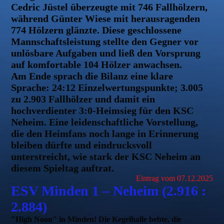
Cedric Jüstel überzeugte mit 746 Fallhölzern,
während Günter Wiese mit herausragenden
774 Hölzern glänzte. Diese geschlossene
Mannschaftsleistung stellte den Gegner vor
unlösbare Aufgaben und ließ den Vorsprung
auf komfortable 104 Hölzer anwachsen.
Am Ende sprach die Bilanz eine klare
Sprache: 24:12 Einzelwertungspunkte; 3.005
zu 2.903 Fallhölzer und damit ein
hochverdienter 3:0-Heimsieg für den KSC
Neheim. Eine leidenschaftliche Vorstellung,
die den Heimfans noch lange in Erinnerung
bleiben dürfte und eindrucksvoll
unterstreicht, wie stark der KSC Neheim an
diesem Spieltag auftrat.
Eintrag vom 07.12.2025
ESV Minden 1 – Neheim (2.916 :
2.884)
"High Noon" in Minden! Die Kegelhalle bebte, die